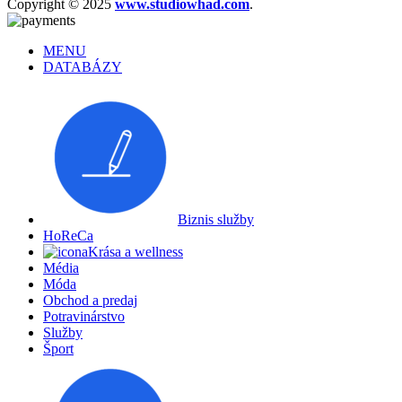
Copyright © 2025
www.studiowhad.com
.
MENU
DATABÁZY
Biznis služby
HoReCa
Krása a wellness
Média
Móda
Obchod a predaj
Potravinárstvo
Služby
Šport