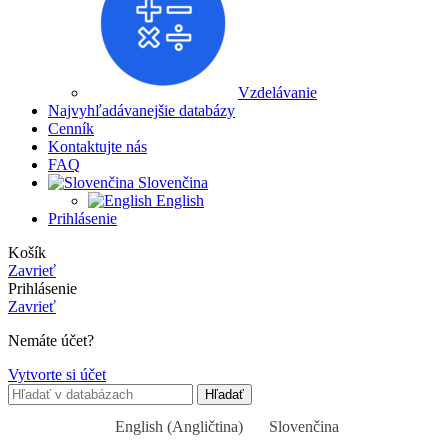
Vzdelávanie
Najvyhľadávanejšie databázy
Cenník
Kontaktujte nás
FAQ
Slovenčina
English
Prihlásenie
Košík
Zavrieť
Prihlásenie
Zavrieť
Nemáte účet?
Vytvorte si účet
Hľadať
English
(
Angličtina
)
Slovenčina