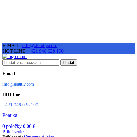
E-MAIL:
info@skautly.com
HOT LINE:
+421 948 028 190
Hľadať
E-mail
info@skautly.com
HOT line
+421 948 028 190
Ponuka
0
položky
0.00
€
Prihlásenie