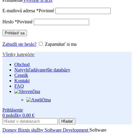
Prihlásenie
Vytvorte si účet
E-mailová adresa
*
Povinné
Heslo
*
Povinné
Prihlásiť sa
Zabudli ste heslo?
Zapamätať si ma
Všetky kategórie
Obchod
Najvyhľadávanejšie databázy
Cenník
Kontakt
FAQ
Prihlásenie
0
položky
0.00
€
Hľadať
Domov
Biznis služby
Software Development
Software