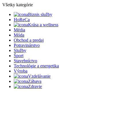
Všetky kategórie
Biznis služby
HoReCa
Krása a wellness
Média
Móda
Obchod a predaj
Potravinárstvo
Služby
Šport
Stavebníctvo
Technológie a energetika
Výroba
Vzdelávanie
Zábava
Zdravie