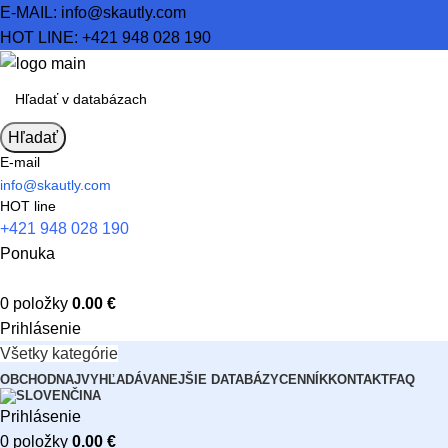
E-MAIL:
info@skautly.com
HOT LINE:
+421 948 028 190
Hľadať
E-mail
info@skautly.com
HOT line
+421 948 028 190
Ponuka
0
položky
0.00
€
Prihlásenie
Všetky kategórie
OBCHOD
NAJVYHĽADÁVANEJŠIE DATABÁZY
CENNÍK
KONTAKT
FAQ
Prihlásenie
0
položky
0.00
€