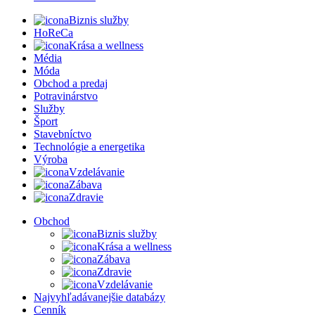
Biznis služby
HoReCa
Krása a wellness
Média
Móda
Obchod a predaj
Potravinárstvo
Služby
Šport
Stavebníctvo
Technológie a energetika
Výroba
Vzdelávanie
Zábava
Zdravie
Obchod
Biznis služby
Krása a wellness
Zábava
Zdravie
Vzdelávanie
Najvyhľadávanejšie databázy
Cenník