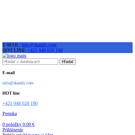
E-MAIL:
info@skautly.com
HOT LINE:
+421 948 028 190
Hľadať
E-mail
info@skautly.com
HOT line
+421 948 028 190
Ponuka
0
položky
0.00
€
Prihlásenie