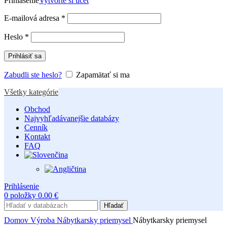
Prihlásenie
Vytvorte si účet
Povinné
E-mailová adresa
*
Povinné
Heslo
*
Prihlásiť sa
Zabudli ste heslo?
Zapamätať si ma
Všetky kategórie
Obchod
Najvyhľadávanejšie databázy
Cenník
Kontakt
FAQ
Prihlásenie
0
položky
0.00
€
Hľadať
Domov
Výroba
Nábytkarsky priemysel
Nábytkarsky priemysel