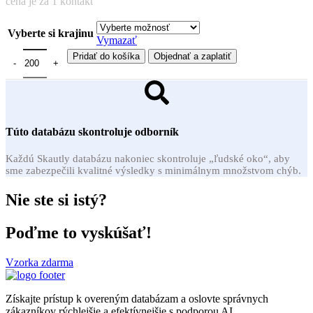
cena je za 1 kontakt
Vyberte si krajinu
Vymazať
Pridať do košíka
Objednať a zaplatiť
Túto databázu skontroluje odborník
Každú Skautly databázu nakoniec skontroluje „ľudské oko“, aby
sme zabezpečili kvalitné výsledky s minimálnym množstvom chýb.
Nie ste si istý?
Poďme to vyskúšať!
Vzorka zdarma
Získajte prístup k overeným databázam a oslovte správnych
zákazníkov rýchlejšie a efektívnejšie s podporou AI.