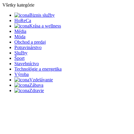
Všetky kategórie
Biznis služby
HoReCa
Krása a wellness
Média
Móda
Obchod a predaj
Potravinárstvo
Služby
Šport
Stavebníctvo
Technológie a energetika
Výroba
Vzdelávanie
Zábava
Zdravie