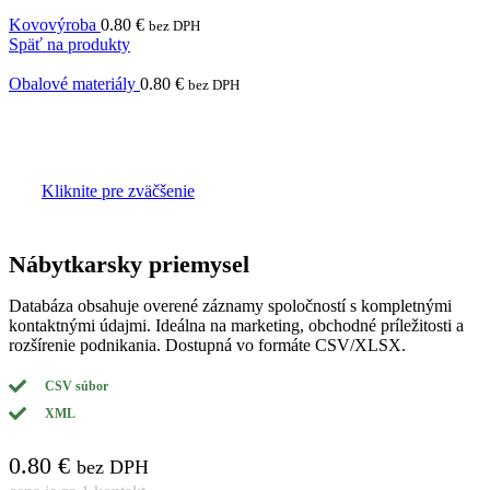
Kovovýroba
0.80
€
bez DPH
Späť na produkty
Obalové materiály
0.80
€
bez DPH
Kliknite pre zväčšenie
Nábytkarsky priemysel
Databáza obsahuje overené záznamy spoločností s kompletnými
kontaktnými údajmi. Ideálna na marketing, obchodné príležitosti a
rozšírenie podnikania. Dostupná vo formáte CSV/XLSX.
CSV súbor
XML
0.80
€
bez DPH