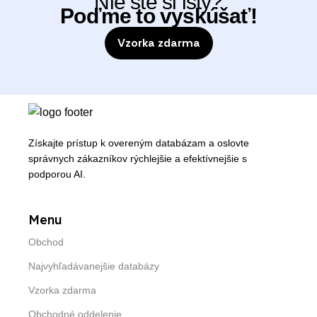
Nie ste si istý?
Poďme to vyskúšať!
Vzorka zdarma
Získajte prístup k overeným databázam a oslovte
správnych zákazníkov rýchlejšie a efektívnejšie s
podporou AI.
Menu
Obchod
Najvyhľadávanejšie databázy
Vzorka zdarma
Obchodné oddelenie