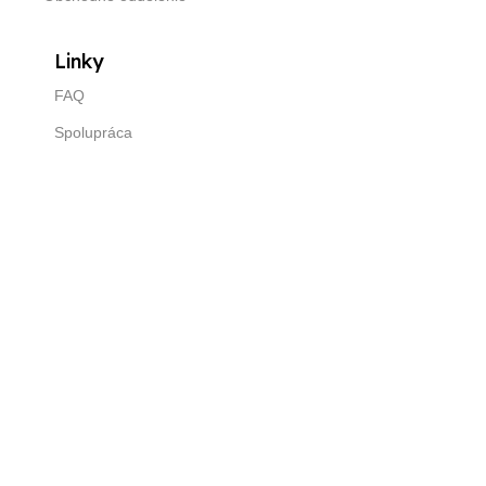
Linky
FAQ
Spolupráca
Všeobecné obchodné podmienky
Ochrana osobných údajov
Kontaktné údaje
+421 948 028 190
info@skautly.com
Copyright © 2025
www.studiowhad.com
.