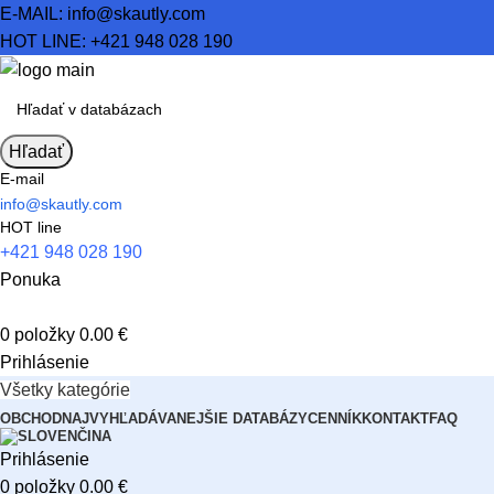
E-MAIL:
info@skautly.com
HOT LINE:
+421 948 028 190
Hľadať
E-mail
info@skautly.com
HOT line
+421 948 028 190
Ponuka
0
položky
0.00
€
Prihlásenie
Všetky kategórie
OBCHOD
NAJVYHĽADÁVANEJŠIE DATABÁZY
CENNÍK
KONTAKT
FAQ
Prihlásenie
0
položky
0.00
€