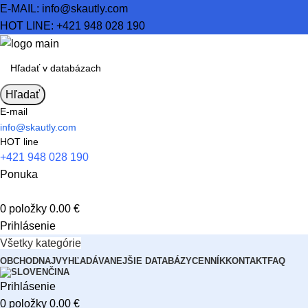
E-MAIL:
info@skautly.com
HOT LINE:
+421 948 028 190
Hľadať
E-mail
info@skautly.com
HOT line
+421 948 028 190
Ponuka
0
položky
0.00
€
Prihlásenie
Všetky kategórie
OBCHOD
NAJVYHĽADÁVANEJŠIE DATABÁZY
CENNÍK
KONTAKT
FAQ
Prihlásenie
0
položky
0.00
€