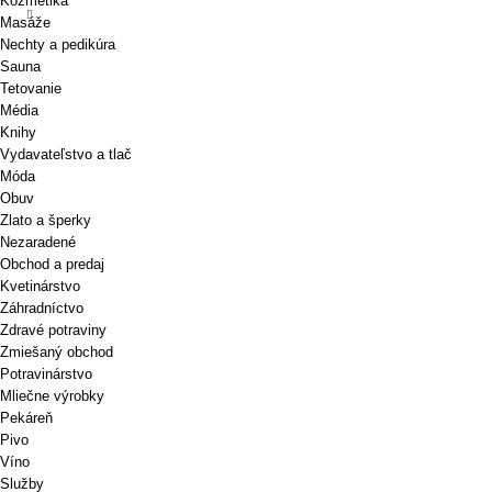
Kozmetika
Masáže
Nechty a pedikúra
Sauna
Tetovanie
Média
Knihy
Vydavateľstvo a tlač
Móda
Obuv
Zlato a šperky
Nezaradené
Obchod a predaj
Kvetinárstvo
Záhradníctvo
Zdravé potraviny
Zmiešaný obchod
Potravinárstvo
Mliečne výrobky
Pekáreň
Pivo
Víno
Služby