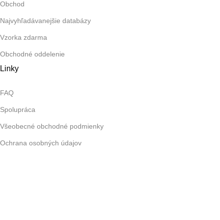
Obchod
Najvyhľadávanejšie databázy
Vzorka zdarma
Obchodné oddelenie
Linky
FAQ
Spolupráca
Všeobecné obchodné podmienky
Ochrana osobných údajov
Kontaktné údaje
+421 948 028 190
info@skautly.com
Copyright © 2025
www.studiowhad.com
.