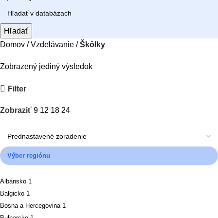
Hľadať
Domov
Vzdelávanie
Škôlky
Zobrazený jediný výsledok
Filter
Zobraziť
9
12
18
24
Výber regiónu
Albánsko
1
Balgicko
1
Bosna a Hercegovina
1
Bulharsko
1